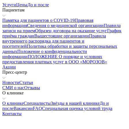
Услуги
Цены
До и после
Пациентам
Памятка для пациентов о COVID-19
Правовая
информация
Сведения о медицинской организации
Правила
записи на прием
Образец договора на оказание услуг
График
приёма граждан
Вышестоящие организации
Правила
внутреннего распорядка для пациентов и
посетителей
Политика обработки и защиты персональных
данных
Положение о конфиденциальности
информации
ПОЛОЖЕНИЕ О порядке и условиях
предоставления платных услуг в ООО «МОРОЗОВ»
Акции
Пресс-центр
Новости
Статьи
СМИ о нас
Отзывы
О клинике
О клинике
Специалисты
Звёзды в нашей клинике
До и
после
Вакансии
FAQ
Специальная оценка условий труда
Контакты