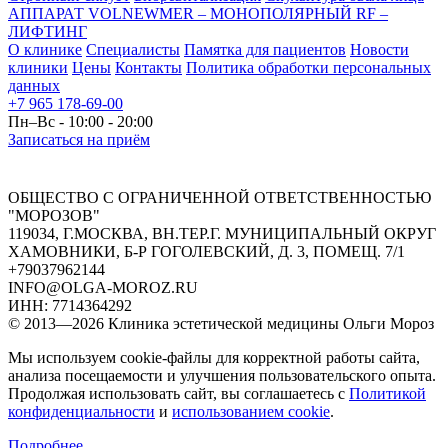
АППАРАТ VOLNEWMER – МОНОПОЛЯРНЫЙ RF –
ЛИФТИНГ
О клинике
Специалисты
Памятка для пациентов
Новости
клиники
Цены
Контакты
Политика обработки персональных
данных
+7 965 178-69-00
Пн–Вс - 10:00 - 20:00
Записаться на приём
ОБЩЕСТВО С ОГРАНИЧЕННОЙ ОТВЕТСТВЕННОСТЬЮ
"МОРОЗОВ"
119034, Г.МОСКВА, ВН.ТЕР.Г. МУНИЦИПАЛЬНЫЙ ОКРУГ
ХАМОВНИКИ, Б-Р ГОГОЛЕВСКИЙ, Д. 3, ПОМЕЩ. 7/1
+79037962144
INFO@OLGA-MOROZ.RU
ИНН: 7714364292
© 2013—
2026
Клиника эстетической медицины Ольги Мороз
Мы используем cookie-файлы для корректной работы сайта,
анализа посещаемости и улучшения пользовательского опыта.
Продолжая использовать сайт, вы соглашаетесь с
Политикой
конфиденциальности
и
использованием cookie
.
Подробнее